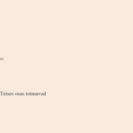
es;
eises osas toimuvad
 T