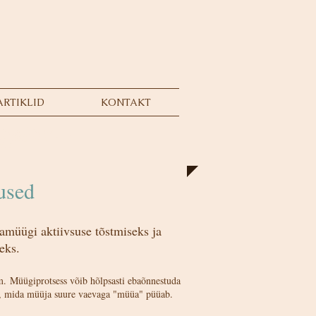
ARTIKLID
KONTAKT
ed NAINE. ~
gipäev!
..
tused
amüügi aktiivsuse tõstmiseks ja
seks
.​
rm.
Müügiprotsess võib hõlpsasti ebaõnnestuda
ega, mida müüja suure vaevaga "müüa" püüab.