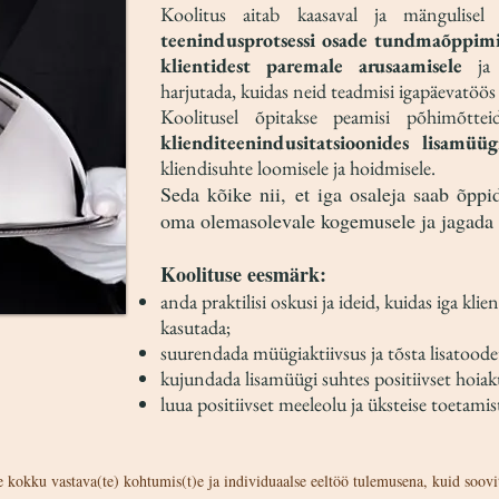
Koolitus aitab kaasaval ja mängulis
teenindusprotsessi osade tundmaõppimis
klientidest paremale arusaamisele
ja 
harjutada, kuidas neid teadmisi igapäevatöö
Koolitusel õpitakse peamisi põhimõtt
klienditeenindusitatsioonides lisamüüg
kliendisuhte loomisele ja hoidmisele.
Seda kõike nii, et iga osaleja saab õpp
oma olemasolevale kogemusele ja jagada 
Koolituse eesmärk:
anda praktilisi oskusi ja ideid, kuidas iga kli
kasutada;
suurendada müügiaktiivsus ja tõsta lisatood
kujundada lisamüügi suhtes positiivset hoiak
luua positiivset meeleolu ja üksteise toetami
e kokku vastava(te) kohtumis(t)e ja individuaalse eeltöö tulemusena, kuid soov