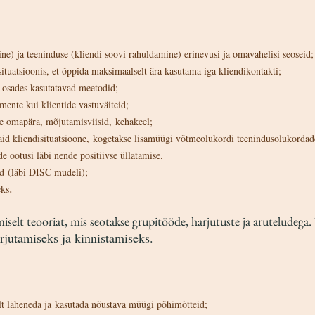
) ja teeninduse (kliendi soovi rahuldamine) erinevusi ja omavahelisi seoseid;
ituatsioonis, et õppida maksimaalselt ära kasutama iga kliendikontakti;
s osades kasutatavad meetodid;
mente kui klientide vastuväiteid;
se omapära, mõjutamisviisid, kehakeel;
aid kliendisituatsioone, kogetakse lisamüügi võtmeolukordi teenindusolukordad
e ootusi läbi nende positiivse üllatamise.
ed (läbi DISC mudeli);
.
eks
elt teooriat, mis seotakse grupitööde, harjutuste ja aruteludega.
rjutamiseks ja kinnistamiseks.
elt läheneda ja kasutada nõustava müügi põhimõtteid;