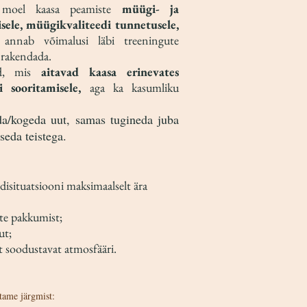
el moel kaasa peamiste
müügi- ja
ele, müügikvaliteedi tunnetusele,
annab võimalusi läbi treeningute
s rakendada.
eid, mis
aitavad kaasa erinevates
i sooritamisele,
aga ka kasumliku
ida/kogeda uut, samas tugineda juba
seda teistega.
endisituatsiooni maksimaalselt ära
ete pakkumist;
ut;
st soodustavat atmosfääri.
itame järgmist: