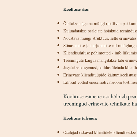
Koolituse sisu:
Õpitakse nägema müügi (aktiivne pakkumine
Kujundatakse osalejate hoiakuid teeninduss
Nõustava müügi struktuur, selle erinevate
Sõnastatakse ja harjutatakse nii müügiargu
Kliendisuhtluse põhimõtted - info liikumi
Treeningute käigus mängitakse läbi erinev
Jagatakse kogemust, kuidas ületada klientid
Erinevate klienditüüpide käitumiseelistus
Lihtsad võtted enesemotivatsiooni tõstmis
Koolituse esimene osa hõlmab peamis
treeningud erinevate tehnikate ha
Koolituse tulemus:
Osalejad oskavad klientidele kliendikesks