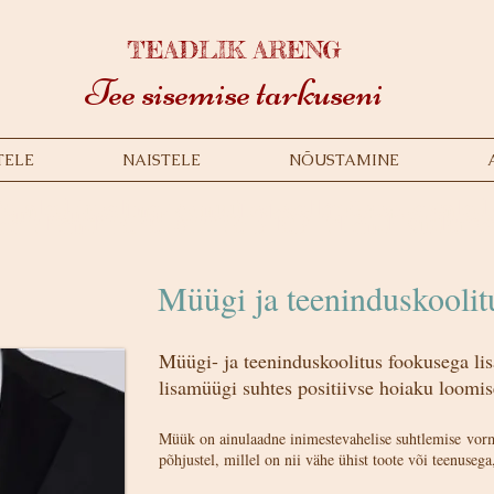
TEADLIK ARENG
Tee sisemise tarkuseni
TELE
NAISTELE
NÕUSTAMINE
a oled imeline. Ainuüksi sellepärast, et ol
Sinu tänased unistused oleksid homme Su ar
ee kliendi rahakotti käib läbi kliendi südame.
Müügi ja teeninduskooli
Müügi- ja teeninduskoolitus fookusega lis
lisamüügi suhtes positiivse hoiaku loomi
Müük on ainulaadne inimestevahelise suhtlemise vo
põhjustel, millel on nii vähe ühist toote või teenus