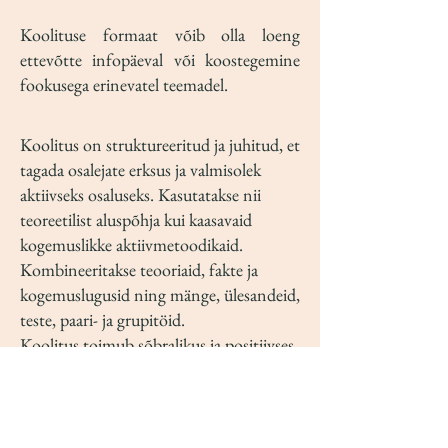
Koolituse formaat võib olla loeng
ettevõtte infopäeval või koostegemine
fookusega erinevatel teemadel.
Koolitus on struktureeritud ja juhitud, et
tagada osalejate erksus ja valmisolek
aktiivseks osaluseks. Kasutatakse nii
teoreetilist aluspõhja kui kaasavaid
kogemuslikke aktiivmetoodikaid.
Kombineeritakse teooriaid, fakte ja
kogemuslugusid ning mänge, ülesandeid,
teste, paari- ja grupitöid.
Koolitus toimub sõbralikus ja positiivses
keskkonnas. Tegutsetakse selle nimel, et
koolitus oleks osalejate jaoks huvitav,
kasulik ja lõbus.