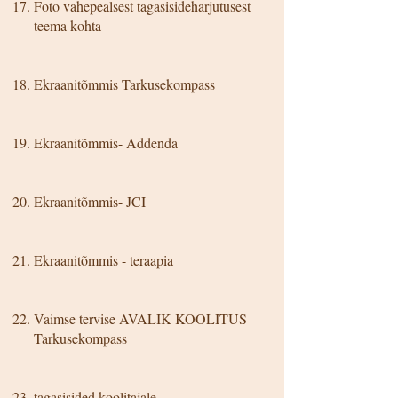
Foto vahepealsest tagasisideharjutusest
teema kohta
Ekraanitõmmis Tarkusekompass
Ekraanitõmmis- Addenda
Ekraanitõmmis- JCI
Ekraanitõmmis - teraapia
Vaimse tervise AVALIK KOOLITUS
Tarkusekompass
tagasisided koolitajale