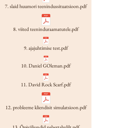
7. slaid huumori teenindussituatsioon.pdf
8. viited teeninduraamatutele.pdf
9. ajajuhtimise test.pdf
10. Daniel GOleman.pdf
11. David Rock Scarf.pdf
12. probleeme kliendisit simulatsioon.pdf
13. Õpiväljundid pabertahvlilt.pdf